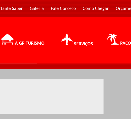
rtante Saber
Galeria
Fale Conosco
Como Chegar
Orçame
A GP TURISMO
PACO
SERVIÇOS