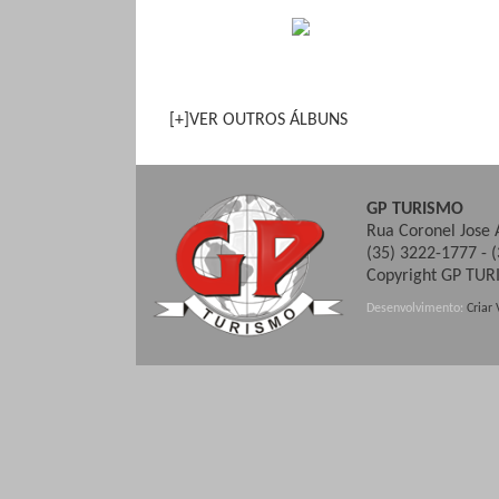
[+]VER OUTROS ÁLBUNS
GP TURISMO
Rua Coronel Jose 
(35) 3222-1777 - 
Copyright GP TUR
Desenvolvimento:
Criar 