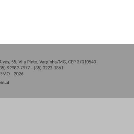
Alves, 55, Vila Pinto, Varginha/MG, CEP 37010540
(35) 99989-7977 - (35) 3222-1861
ISMO - 2026
Virtual