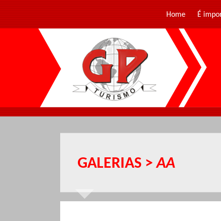
Home
É impo
GALERIAS >
AA