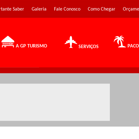
rtante Saber
Galeria
Fale Conosco
Como Chegar
Orçame
A GP TURISMO
PACO
SERVIÇOS