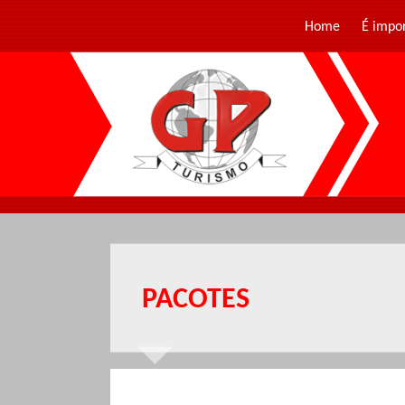
Home
É impo
PACOTES