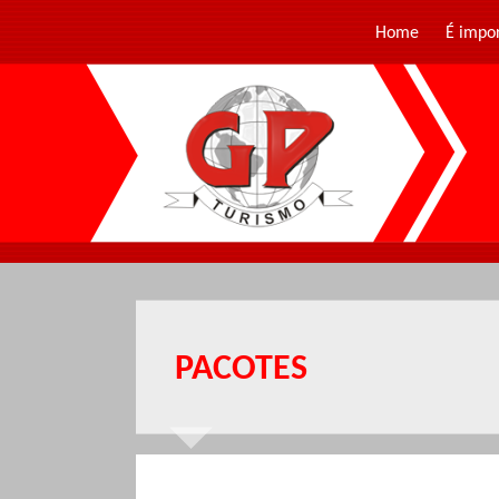
Home
É impo
PACOTES