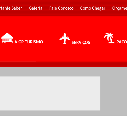
rtante Saber
Galeria
Fale Conosco
Como Chegar
Orçame
A GP TURISMO
PACO
SERVIÇOS