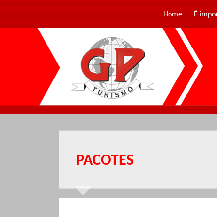
Home
É impo
PACOTES