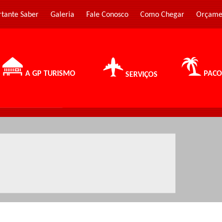
rtante Saber
Galeria
Fale Conosco
Como Chegar
Orçame
A GP TURISMO
PACO
SERVIÇOS