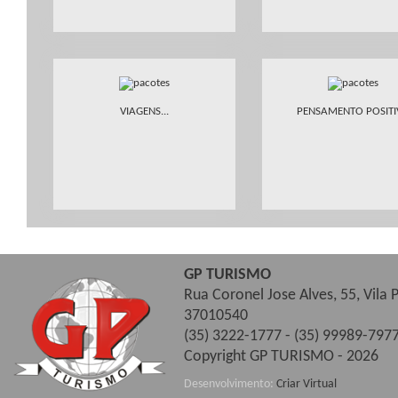
VIAGENS...
PENSAMENTO POSIT
GP TURISMO
Rua Coronel Jose Alves, 55, Vila
37010540
(35) 3222-1777 - (35) 99989-7977
Copyright GP TURISMO - 2026
Desenvolvimento:
Criar Virtual