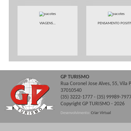
VIAGENS...
PENSAMENTO POSIT
GP TURISMO
Rua Coronel Jose Alves, 55, Vila
37010540
(35) 3222-1777 - (35) 99989-7977
Copyright GP TURISMO - 2026
Desenvolvimento:
Criar Virtual