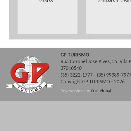
VIAGENS...
PENSAMENTO POSIT
GP TURISMO
Rua Coronel Jose Alves, 55, Vila
37010540
(35) 3222-1777 - (35) 99989-7977
Copyright GP TURISMO - 2026
Desenvolvimento:
Criar Virtual